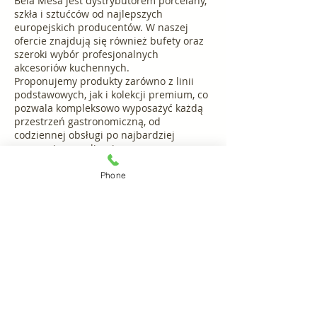
Bela Mesa jest dystrybutorem porcelany,
szkła i sztućców od najlepszych
europejskich producentów. W naszej
ofercie znajdują się również bufety oraz
szeroki wybór profesjonalnych
akcesoriów kuchennych.
Proponujemy produkty zarówno z linii
podstawowych, jak i kolekcji premium, co
pozwala kompleksowo wyposażyć każdą
przestrzeń gastronomiczną, od
codziennej obsługi po najbardziej
wymagające realizacje.
Phone
Czytaj więcej
Bela Mesa sp. z o.o.
BIURO
ul. Kopanina 28/32
405B
60-105 Poznań