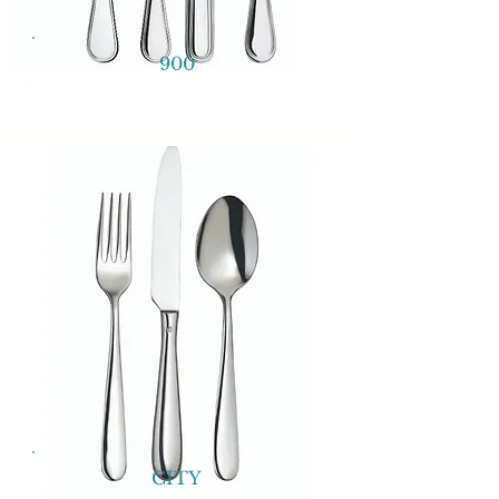
900
CITY